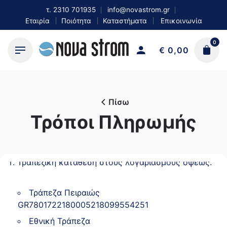
Skip
τ.
2310 701935
info@novastrom.gr
to
Εταιρία
Ποιότητα
Καταστήματα
Επικοινωνία
content
0
€
0,00
Πίσω
Τρόποι Πληρωμής
Τραπεζική κατάθεση στους λογαριασμούς όψεως.
Τράπεζα Πειραιώς
GR7801722180005218099554251
Εθνική Τράπεζα