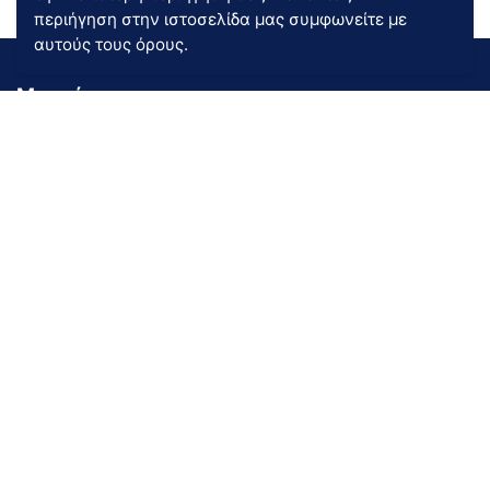
περιήγηση στην ιστοσελίδα μας συμφωνείτε με
αυτούς τους όρους.
Μενού
Εταιρία
Ποιοτικά προϊόντα ύπνου
Καταστήματα
Εγγύηση
Σωστή Χρήση
Κατηγορίες
Κρεβατοστρώματα
Προϊόντα ύπνου
Κρεβάτια