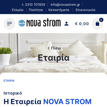
Skip
τ.
2310 701935
info@novastrom.gr
to
Εταιρία
Ποιότητα
Καταστήματα
Επικοινωνία
content
0
€
0,00
Πίσω
Εταιρία
ΕΤΑΙΡΊΑ
Ιστορικό
Η Εταιρεία
NOVA STROM