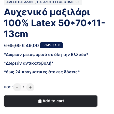
ΆΜΕΣΗ ΠΑΡΑΛΑΒΉ / ΠΑΡΆΔOΣΗ 1 ΈΩΣ 3 ΗΜΈΡΕΣ
Αυχενικό μαξιλάρι
100% Latex 50*70*11-
13cm
€
65,00
€
49,00
-24% SALE
*Δωρεάν μεταφορικά σε όλη την Ελλάδα*
*Δωρεάν αντικαταβολή*
*έως 24 πραγματικές άτοκες δόσεις*
Αυχενικό
ΠΟΣ.:
μαξιλάρι
100%
Add to cart
Latex
50*70*11-