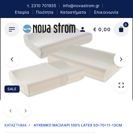
Skip
τ.
2310 701935
info@novastrom.gr
to
Εταιρία
Ποιότητα
Καταστήματα
Επικοινωνία
content
0
€
0,00
SALE
ΚΑΤΆΣΤΗΜΑ
ΑΥΧΕΝΙΚΌ ΜΑΞΙΛΆΡΙ 100% LATEX 50*70*11-13CM