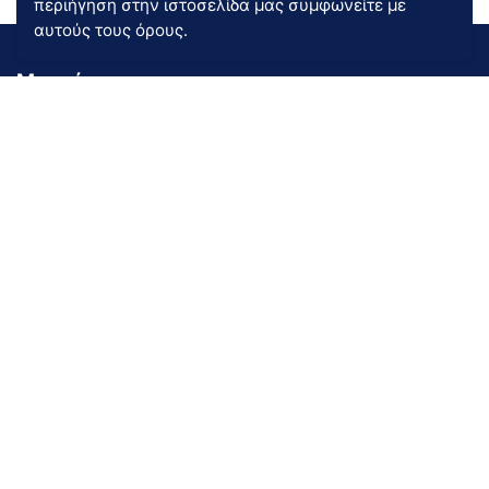
περιήγηση στην ιστοσελίδα μας συμφωνείτε με
αυτούς τους όρους.
Μενού
Εταιρία
Ποιοτικά προϊόντα ύπνου
Καταστήματα
Εγγύηση
Σωστή Χρήση
Κατηγορίες
Κρεβατοστρώματα
Προϊόντα ύπνου
Κρεβάτια