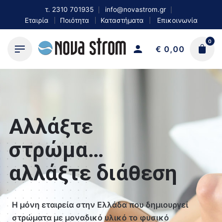
Skip
τ.
2310 701935
info@novastrom.gr
to
Εταιρία
Ποιότητα
Καταστήματα
Επικοινωνία
content
0
€
0,00
Αλλάξτε
στρώμα…
αλλάξτε διάθεση
H μόνη εταιρεία στην Ελλάδα που δημιουργεί
στρώματα με μοναδικό υλικό το φυσικό