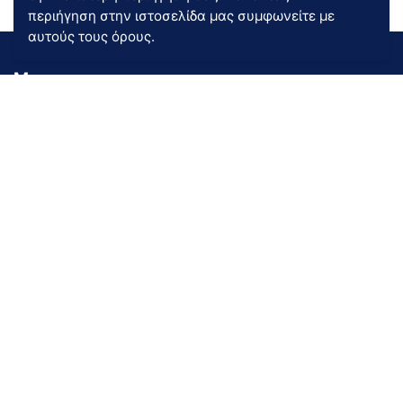
περιήγηση στην ιστοσελίδα μας συμφωνείτε με
αυτούς τους όρους.
Menu
Company
Quality
Stores
Guarantee
Right Use
Categories
Mattress
Sleep Products
Beds