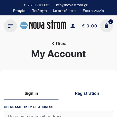
Skip
τ.
2310 701935
info@novastrom.gr
to
Εταιρία
Ποιότητα
Καταστήματα
Επικοινωνία
content
0
€
0,00
Πίσω
My Account
Sign in
Registration
USERNAME OR EMAIL ADDRESS
EMAIL ADDRESS