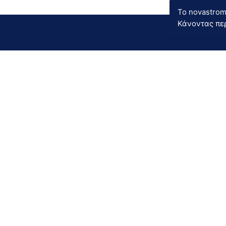
Το novastrom
Κάνοντας περ
Menu
Categorie
Company
Mattress
Quality
Sleep Produ
Stores
Beds
Guarantee
Hotel equip
Right Use
Special cat