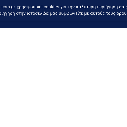
.com.gr χρησιμοποιεί cookies για την καλύτερη περιήγηση σας
ιήγηση στην ιστοσελίδα μας συμφωνείτε με αυτούς τους όρου
s
Support
Shipping Methods
cts
Payments Methods
Return Policy
ment
Terms Of Use
egory-Machinery