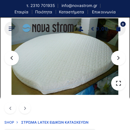
Skip
τ.
2310 701935
info@novastrom.gr
to
Εταιρία
Ποιότητα
Καταστήματα
Επικοινωνία
content
0
€
0,00
SHOP
ΣΤΡΏΜΑ LATEX ΕΙΔΙΚΏΝ ΚΑΤΑΣΚΕΥΏΝ